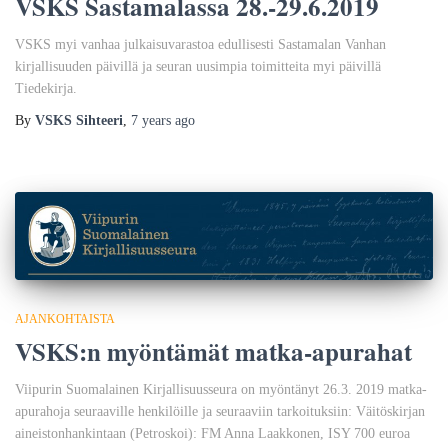
VSKS Sastamalassa 28.-29.6.2019
VSKS myi vanhaa julkaisuvarastoa edullisesti Sastamalan Vanhan
kirjallisuuden päivillä ja seuran uusimpia toimitteita myi päivillä
Tiedekirja.
By
VSKS Sihteeri
,
7 years
ago
AJANKOHTAISTA
VSKS:n myöntämät matka-apurahat
Viipurin Suomalainen Kirjallisuusseura on myöntänyt 26.3. 2019 matka-
apurahoja seuraaville henkilöille ja seuraaviin tarkoituksiin: Väitöskirjan
aineistonhankintaan (Petroskoi): FM Anna Laakkonen, ISY 700 euroa