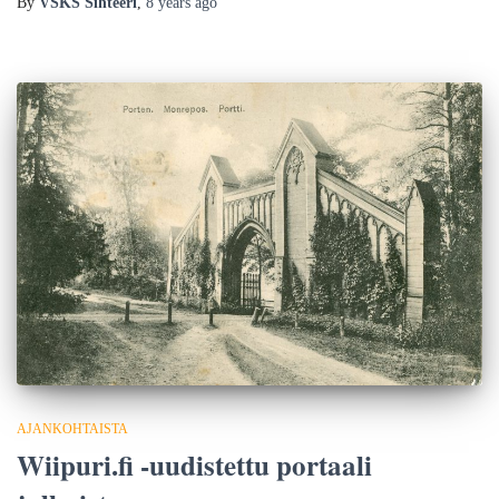
By
VSKS Sihteeri
,
8 years
ago
AJANKOHTAISTA
Wiipuri.fi -uudistettu portaali