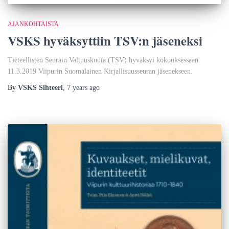
AJANKOHTAISTA
VSKS hyväksyttiin TSV:n jäseneksi
Tieteellisten Seurain Valtuuskunta (TSV) hyväksyi kokouksessaan
11.3.2019 Viipurin Suomalainen Kirjallisuusseuran jäsenekseen.
By
VSKS Sihteeri
,
7 years
ago