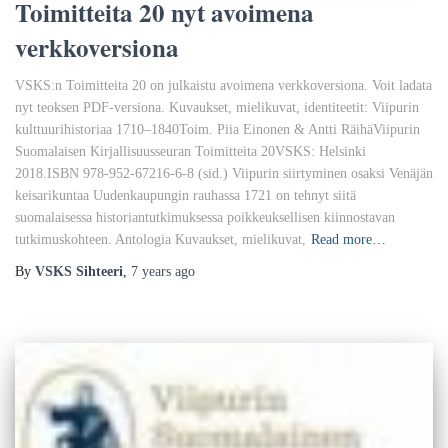
Toimitteita 20 nyt avoimena
verkkoversiona
VSKS:n Toimitteita 20 on julkaistu avoimena verkkoversiona. Voit ladata
nyt teoksen PDF-versiona. Kuvaukset, mielikuvat, identiteetit: Viipurin
kulttuurihistoriaa 1710–1840Toim. Piia Einonen & Antti RäihäViipurin
Suomalaisen Kirjallisuusseuran Toimitteita 20VSKS: Helsinki
2018.ISBN 978-952-67216-6-8 (sid.) Viipurin siirtyminen osaksi Venäjän
keisarikuntaa Uudenkaupungin rauhassa 1721 on tehnyt siitä
suomalaisessa historiantutkimuksessa poikkeuksellisen kiinnostavan
tutkimuskohteen. Antologia Kuvaukset, mielikuvat,
Read more…
By
VSKS Sihteeri
,
7 years
ago