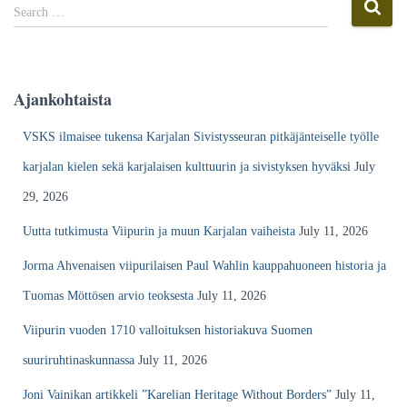
g
S
Search …
i
e
n
a
a
r
r
c
Ajankohtaista
k
h
i
f
VSKS ilmaisee tukensa Karjalan Sivistysseuran pitkäjänteiselle työlle
s
o
t
r
karjalan kielen sekä karjalaisen kulttuurin ja sivistyksen hyväksi
July
o
:
29, 2026
Uutta tutkimusta Viipurin ja muun Karjalan vaiheista
July 11, 2026
Jorma Ahvenaisen viipurilaisen Paul Wahlin kauppahuoneen historia ja
Tuomas Möttösen arvio teoksesta
July 11, 2026
Viipurin vuoden 1710 valloituksen historiakuva Suomen
suuriruhtinaskunnassa
July 11, 2026
Joni Vainikan artikkeli ”Karelian Heritage Without Borders”
July 11,