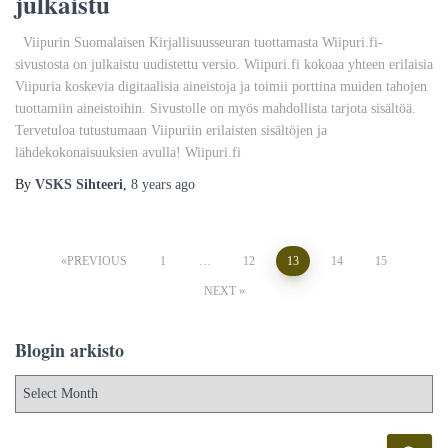
julkaistu
Viipurin Suomalaisen Kirjallisuusseuran tuottamasta Wiipuri.fi-
sivustosta on julkaistu uudistettu versio. Wiipuri.fi kokoaa yhteen erilaisia
Viipuria koskevia digitaalisia aineistoja ja toimii porttina muiden tahojen
tuottamiin aineistoihin. Sivustolle on myös mahdollista tarjota sisältöä.
Tervetuloa tutustumaan Viipuriin erilaisten sisältöjen ja
lähdekokonaisuuksien avulla! Wiipuri.fi
By
VSKS Sihteeri
,
8 years
ago
Posts
PREVIOUS
1
…
12
13
14
15
NEXT
pagination
Blogin arkisto
B
l
o