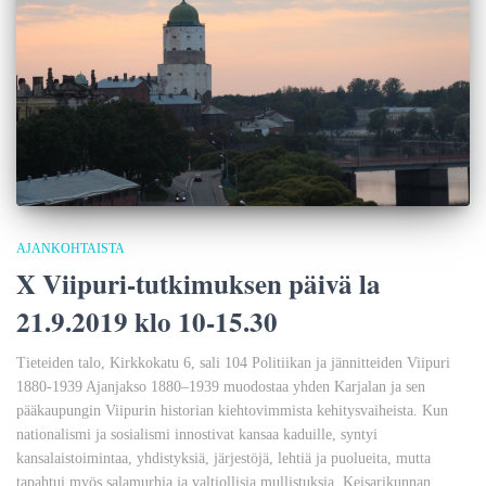
AJANKOHTAISTA
X Viipuri-tutkimuksen päivä la
21.9.2019 klo 10-15.30
Tieteiden talo, Kirkkokatu 6, sali 104 Politiikan ja jännitteiden Viipuri
1880-1939 Ajanjakso 1880–1939 muodostaa yhden Karjalan ja sen
pääkaupungin Viipurin historian kiehtovimmista kehitysvaiheista. Kun
nationalismi ja sosialismi innostivat kansaa kaduille, syntyi
kansalaistoimintaa, yhdistyksiä, järjestöjä, lehtiä ja puolueita, mutta
tapahtui myös salamurhia ja valtiollisia mullistuksia. Keisarikunnan