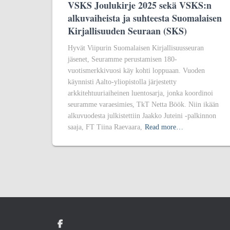
VSKS Joulukirje 2025 sekä VSKS:n
alkuvaiheista ja suhteesta Suomalaisen
Kirjallisuuden Seuraan (SKS)
Hyvät Viipurin Suomalaisen Kirjallisuusseuran
jäsenet, Seuramme perustamisen 180-
vuotismerkkivuosi käy kohti loppuaan. Vuoden
käynnisti Aalto-yliopistolla järjestetty
arkkitehtuuriaiheinen luentosarja, jonka koordinoi
seuramme varaesimies, TkT Netta Böök. Niin ikään
alkuvuodesta julkistettiin Jaakko Juteini -palkinnon
saaja, FT Tiina Raevaara,
Read more…