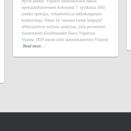
Hyvät jäsenet, Viipurin ruotsinkielisen lukion
opettajainhuoneeseen kokoontui 7. syyskuuta 1845
joukko opettajia, virkamiehiä ja tukkukauppojen
konttoristeja. Nämä 14 “suomen kielen lempijää”
allekirjoittivat tuolloin asiakirjan, jolla perustettiin
Suomalaisen Kirjallisuuden Seura Viipurissa.
Vuonna 1859 seuran nimi ajanmukaistettiin Viipurin
Read more…