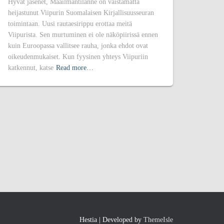
Hyvät jäsenet, Maailmantilanne on väistämättä
heijastunut Viipurin Suomalaisen Kirjallisuusseuran
toimintaan. Uusi rautaesirippu erottaa meitä
Viipurista. Sen murtuminen ei ole näköpiirissä ennen
kuin Euroopassa vallitsee rauha, jonka ehdot ovat
oikeudenmukaiset. Kun fyysinen yhteys Viipuriin
katkennut, katse
Read more…
Hestia | Developed by
ThemeIsle