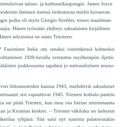
 stimuloivan talous- ja kulttuurikaupungin. James Joyce
i modernin ihmisen itsensä tiedostavaa mieltä kuvaavan
in poika oli myös Giorgio Strehler, toisen maail­man­
aajia. Hänen työssään yhdistyi saksalainen kirjallinen
 Hänen arkistonsa on saatu Triesteen.
 Fasistinen Italia otti omaksi ristiretkensä kohteeksi
polttaminen 1920-luvulla vertautuu myö­hem­piin iljet­tä­
enäläisten joukkosurma tapahtui jo nationalistisen nou­su­
on liittoutuneiden kanssa 1943, miehittivät saksa­lai­set
rtisaanit sen vapauttivat 1945. Triesten koh­talo pantiin
ia sai pitää Triesten, kun muu osa Istrian niemimaasta
ian ja Kroatian kesken. – Triesten väkiluku on laskenut
etilaa tyhjänä. Sitä saisi nyt suurista palatseistakin