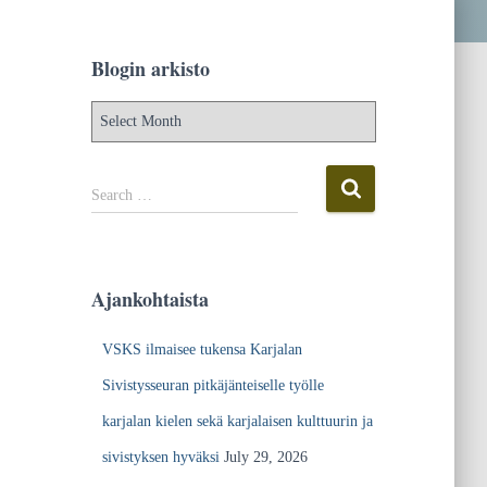
Blogin arkisto
B
l
o
g
S
Search …
i
e
n
a
a
r
r
c
Ajankohtaista
k
h
i
f
VSKS ilmaisee tukensa Karjalan
s
o
t
r
Sivistysseuran pitkäjänteiselle työlle
o
:
karjalan kielen sekä karjalaisen kulttuurin ja
sivistyksen hyväksi
July 29, 2026