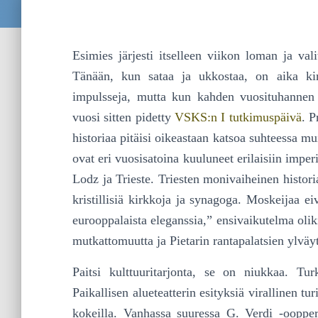
Esimies järjesti itselleen viikon loman ja val
Tänään, kun sataa ja ukkostaa, on aika kirjoi
impulsseja, mutta kun kahden vuosituhannen his
vuosi sitten pidetty
VSKS:n I tutkimuspäivä
. P
historiaa pitäisi oikeastaan katsoa suhteessa m
ovat eri vuosisatoina kuuluneet erilaisiin imper
Lodz ja Trieste. Triesten monivaiheinen histori
kristil­lisiä kirkkoja ja synagoga. Moskeijaa e
euroop­palaista eleganssia,” ensivaikutelma oliki
mutkattomuutta ja Pie­ta­rin rantapalatsien ylväyt
Paitsi kulttuuritarjonta, se on niukkaa. Tur
Paikallisen alueteatterin esityksiä virallinen turi
kokeilla. Vanhassa suuressa G. Verdi -ooppera