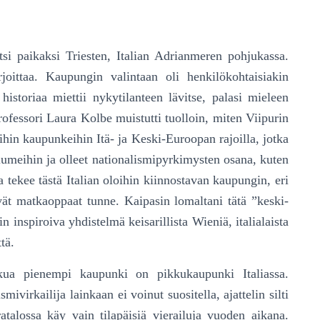
itsi paikaksi Triesten, Italian Adrianmeren pohjukassa.
ttaa. Kaupungin valintaan oli henkilö­koh­tai­sia­kin
toriaa miettii nykyti­lan­teen lävitse, pa­lasi mieleen
rofessori Laura Kolbe muistutti tuolloin, miten Vii­purin
uihin kaupunkeihin Itä- ja Keski-Euroopan rajoilla, jotka
iumeihin ja olleet nationalismi­pyrki­mys­ten osana, kuten
a tekee tästä Italian oloihin kiinnostavan kaupungin, eri
ivät matkaoppaat tunne. Kaipasin lomaltani tätä ”keski­
n inspiroiva yhdistelmä keisarillista Wieniä, italialaista
tä.
kua pienempi kaupunki on pikku­kau­pun­ki Italiassa.
smivirkailija lainkaan ei voinut suositella, ajattelin silti
talossa käy vain tilapäisiä vierailuja vuoden aikana.