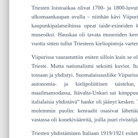
Triesten loistoaikaa olivat 1700- ja 1800-luvut,
ulkomaankaupan avulla – niinhän kävi Viipurissa
kaupunkipalatseihinsa upeat taide-esineiden k
museoiksi. Hauskaa oli tavata museoiden kerr
vuotta sitten tullut Triesteen kieliopintoja varten
Viipurissa vaurastuttiin eniten silloin kuin se 
Trieste. Mutta nationalismi sekoitti kuviot. Ita
tossaan ja yhdistyi. Suomalaisuusliike Viipur
autonomia- ja kielipoliittisen taistelu
maailmansodassa, Itävalta-Unkari sai kimppuun
italialaisia yhdistävä” hanke oli jäänyt kesken
molemmin puolin: kenraalit osasivat lähettä
vastassa oli konekivääreitä, joilla juuri rivistöjä
Triesten yhdistäminen Italiaan 1919/1921 esitetä