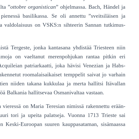
lta ”
ottobre organistican
” ohjel­mas­sa. Bach, Händel ja
ienessä basilikassa. Se oli annettu ”sveitsi­läi­sen ja
ta valdolaisuus on VSKS:n sihteerin Sannan tutki­mus­
stä Tergeste, jonka kantasana yhdistää Triesteen niin
imoja on vaeltanut merenpohjukan rantaa pitkin eri
Acquileian patriarkaatti, joka hävisi Venezian ja Habs­­­
akennetut roomalaisaikaiset temppelit saivat jo varhain
ähtien niiden takana kukkulaa ja merta hallitsi Itävallan
töä Balkania hallitsevaa Osmanivaltaa vastaan.
 vieressä on Maria Teresian nimissä rakennettu erään­
uuri tori ja upeita palatseja. Vuonna 1713 Trieste sai
sen Keski-Euroopan suuren kauppasataman, sisä­maassa