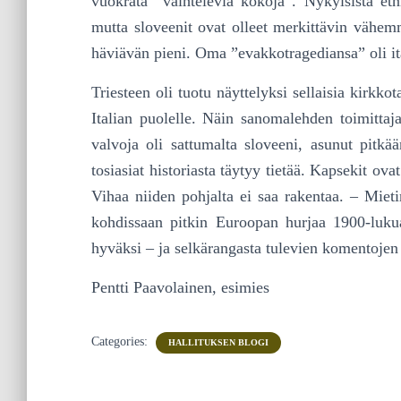
vuokrata ”vaihtelevia kokoja”. Nykyisistä etnis
mutta sloveenit ovat olleet merkittävin vähemmi
häviävän pieni. Oma ”evakkotragediansa” oli ita
Triesteen oli tuotu näyttelyksi sellaisia kirkkot
Italian puolelle. Näin sanomalehden toimittaj
valvoja oli sattumalta sloveeni, asunut pitkää
tosiasiat historiasta täytyy tietää. Kapsekit ov
Vihaa niiden pohjalta ei saa rakentaa. – Mietin
kohdissaan pitkin Euroopan hurjaa 1900-luk
hyväksi – ja selkärangasta tulevien komentojen 
Pentti Paavolainen, esimies
Categories:
HALLITUKSEN BLOGI