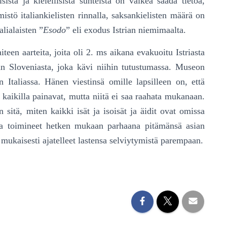
istä ja kielellisistä suhteista on vaikea saada tietoa,
stö italiankielisten rinnalla, saksankielisten määrä on
lialaisten ”
Esodo
” eli exodus Istrian niemimaalta.
aiteen aarteita, joita oli 2. ms aikana evakuoitu Istriasta
an Sloveniasta, joka kävi niihin tutustumassa. Museon
n Italiassa. Hänen viestinsä omille lapsilleen on, että
at kaikilla painavat, mutta niitä ei saa raahata mukanaan.
 sitä, miten kaikki isät ja isoisät ja äidit ovat omissa
ua toimineet hetken mukaan parhaana pitämänsä asian
mukaisesti ajatelleet lastensa selviytymistä parempaan.