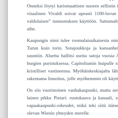
Onneksi löytyi karismaattisen nuoren sellistin i
vitaalinen Vivaldi soivat upeasti 1100-luvun p
valdolai­sen” tunnustuksen käyttöön. Sattumal
aihe.
Kaupungin nimi tulee roomalaisaikaisesta nimi
Turun kuin torin. Sotajoukkoja ja kansanhe
suuntiin. Aluetta hallitsi useita satoja vuosia 
burgien puristuksessa. Capitoliumin huipulle r
kristilliset vasti­neen­sa. Myöhäiskeskiajalta l
rakentama lin­noitus, jolle myöhemmin oli käyt
On siis vuoristoinen vanhakaupunki, mutta sen
lainen pikku Pietari: ruutukaava ja kanaali, s
vapaakaupunki-oikeudet, mikä teki siitä itäi
olevan Wienin yhteyden merelle.