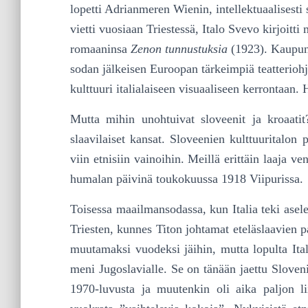
lopetti Adrianmeren Wienin, intellektuaalisesti
vietti vuosiaan Triestessä, Italo Svevo kirjoitt
romaaninsa
Zenon tunnustuksia
(1923). Kaupung
so­dan jälkeisen Euroopan tärkeimpiä teatteriohj
kulttuuri italialaiseen visuaaliseen kerrontaan.
Mutta mihin unohtuivat sloveenit ja kroaatit?
slaavilaiset kansat. Sloveenien kulttuuritalon 
viin etnisiin vainoihin. Meillä erittäin laaja v
hu­malan päivinä toukokuussa 1918 Viipurissa.
Toisessa maailmansodassa, kun Italia teki aselev
Triesten, kunnes Titon johtamat eteläslaavien pa
muutamaksi vuodeksi jäihin, mutta lopulta Ital
meni Jugoslavialle. Se on tänään jaettu Sloven
1970-luvusta ja muutenkin oli aika paljon liik