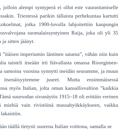
 jolloin alempi syntyperä ei ollut este vaurastu­mi­selle
kin. Triestessä parikin tällaista perhekuntaa kar­tut­ti
okoelmat, jotka 1900-luvulla lahjoitettiin kau­pun­gin
osvalvojana suomalaissyntyinen Raija, joka oli yli 35
 ja sitten jäänyt.
oli ”itäisen imperiumin läntinen satama”, vähän niin kuin
lia taisteli itseään irti Itävallasta omassa Risorgi­men­
issa samoina vuosina synnytti meidän seuramme, ja muun
n, itsenäisyytemme juuret. Mutta ensimmäisessä
sa myös Italian, jolta oman kansallisvaltion ”kaikkia
. Tämä suursodan sivunäytös 1915–18 oli erittäin verinen
ä miehiä vain rivistöinä massa­hyök­käykseen, vaikka
 lakaistiin.
än täällä tietysti suurena Italian voittona, samalla se