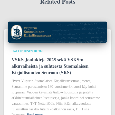
Related Posts
HALLITUKSEN BLOGI
VSKS Joulukirje 2025 sekä VSKS:n
alkuvaiheista ja suhteesta Suomalaisen
Kirjallisuuden Seuraan (SKS)
Hyvät Viipurin Suomalaisen Kirjallisuusseuran jäsenet,
Seuramme perustamisen 180-vuotismerkkivuosi käy kohti
loppuaan. Vuoden käynnisti Aalto-yliopistolla järjestetty
arkkitehtuuriaiheinen luentosarja, jonka koordinoi seuramme
varaesimies, TkT Netta Böök. Niin ikään alkuvuodesta
julkistettiin Jaakko Juteini -palkinnon saaja, FT Tiina
Raevaara,
Read more…