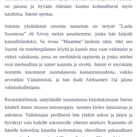
on parasta ja hyvään elämään kuuluu kohtuullisesti myös
nautintoa, Juteini opettaa.
Juteinin yksittäisistä runoista tunnetuin on tietysti ”Laulu
Suomessa” eli Arvon mekin ansaitsemme, jonka hän kirjoitti
kansallislauluksi. Se eroaa ”Maamme”-laulusta siinä, ettei sen
Suomi ole runebergiläinen köyhä ja kaunis maa vaan valistunut ja
virkeä valtakunta, jossa on merkittäviä oppineita ja jonka miehet
ovat miehuullisia ja naiset kauniita ja siveitä. Juteini ei myöskään
isommin innostunut suomalaisesta kansanrunoudesta, vaikka
arvostikin Väinämöistä, ja hän ihaili Aleksanteri I:tä jalona
valistushallitsijana.
Ruotsinkielisissä, säätyläisille suunnatuissa kirjoituksissaan Juteini
käsitteli muun muassa runousoppia, suomen kielen lainasanoja ja
uskontoa. Valistusajan perillisenä hän yhdisti uskon ja järjen ja
hyväksyi vain kaikille uskonnoille yhteiset ainekset. Raamattu oli
hänelle kokoelma kauniita kertomuksia, ehtoollinen pakanallinen