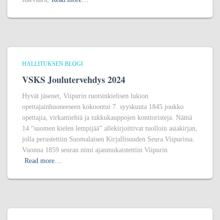
HALLITUKSEN BLOGI
VSKS Joulutervehdys 2024
Hyvät jäsenet, Viipurin ruotsinkielisen lukion
opettajainhuoneeseen kokoontui 7. syyskuuta 1845 joukko
opettajia, virkamiehiä ja tukkukauppojen konttoristeja. Nämä
14 “suomen kielen lempijää” allekirjoittivat tuolloin asiakirjan,
jolla perustettiin Suomalaisen Kirjallisuuden Seura Viipurissa.
Vuonna 1859 seuran nimi ajanmukaistettiin Viipurin
Read more…