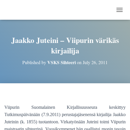
TOGG
Jaakko Juteini – Viipurin värikäs
kirjailija
VSKS Sihteeri
Published by
on
July 26, 2011
Viipurin Suomalainen Kirjallisuusseura keskittyy
Tutkimuspäivänään (7.9.2011) perustajajäsenensä kirjailija Jaakko
Juteinin (k. 1855) tuotantoon. Virkatyönään Juteini toimi Viipurin
maistraatin sihteerinä. Vuosikymmenet hän osallistui monin tavoin