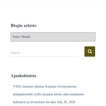
Blogin arkisto
B
l
o
g
S
Search …
i
e
n
a
a
r
r
c
Ajankohtaista
k
h
i
f
VSKS ilmaisee tukensa Karjalan Sivistysseuran
s
o
t
r
pitkäjänteiselle työlle karjalan kielen sekä karjalaisen
o
:
kulttuurin ja sivistyksen hyväksi
July 29, 2026