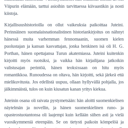
Viipurin elämään, tarttui asioihin tarvittaessa kiivaastikin ja nosti
kiistoja.
Kirjallisuushistorioilla on ollut vaikeuksia paikoittaa Juteini.
Perinnäinen suomalaisnationalistinen historiankirjoitus on nähnyt
hänessä muita varhemman fennomaanin, suomen kielen
puolustajan ja kansan kasvattajan, jonka henkinen isä oli H. G.
Porthan, hänen opettajansa Turun akatemiassa. Juteini kuitenkin
kirjoitti myös ruotsiksi, ja vaikka hän kirjailijana jatkoikin
valistusajan perintöä, hänen teoksissaan on hitu myös
romantikkoa. Runoudessa on oltava, hän kirjoitti, sekä järkeä että
mielikuvitusta. Jos edellistä uupuu, ollaan hyllyvällä pohjalla, jos
jälkimmäistä, tulos on kuin kiusatun kanan yritys kiekua.
Juteinin osana oli raivata pystymetsään: hän aloitti suomenkielisen
näytelmän ja novellin, ja hänen suomenkielinen runo- ja
opasteostuotantonsa oli laajempi kuin kellään siihen asti ja vielä
vuosikymmeniä eteenpäin. Se on tietysti paikoin kömpelöä ja