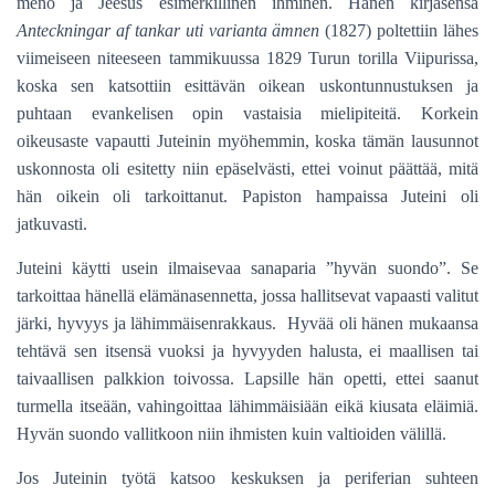
meno ja Jeesus esimerkillinen ihminen. Hänen kirjasensa
Anteckningar af tankar uti varianta ämnen
(1827) poltettiin lähes
viimeiseen niteeseen tammikuussa 1829 Turun torilla Viipurissa,
koska sen katsottiin esittävän oikean uskontunnustuksen ja
puhtaan evankelisen opin vastaisia mielipiteitä. Korkein
oikeusaste vapautti Juteinin myöhemmin, koska tämän lausunnot
uskonnosta oli esitetty niin epäselvästi, ettei voinut päättää, mitä
hän oikein oli tarkoittanut. Papiston hampaissa Juteini oli
jatkuvasti.
Juteini käytti usein ilmaisevaa sanaparia ”hyvän suondo”. Se
tarkoittaa hänellä elämänasennetta, jossa hallitsevat vapaasti valitut
järki, hyvyys ja lähimmäisenrakkaus. Hyvää oli hänen mukaansa
tehtävä sen itsensä vuoksi ja hyvyyden halusta, ei maallisen tai
taivaallisen palkkion toivossa. Lapsille hän opetti, ettei saanut
turmella itseään, vahingoittaa lähimmäisiään eikä kiusata eläimiä.
Hyvän suondo vallitkoon niin ihmisten kuin valtioiden välillä.
Jos Juteinin työtä katsoo keskuksen ja periferian suhteen