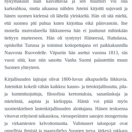
nykymakuun liian kasvattavaa ja sen huumori voi olla
karkeahkoa, mutta aikaansa nähden Juteini kirjoitti sujuvasti ja
hänen suomen kielensä oli lähellä yleiskieltä. Hän oli sitä mieltä,
että suomea piti puhua kuten kirjoittaa eikä päinvastoin. Itse
monella murrealueella liikkuneena hän ei juuttunut mihinkään
tiettyyn murteeseen. Hän oli syntynyt Hämeessä, Hattulassa,
opiskellut Turussa ja toiminut kotiopettajana eri paikkakunnilla
Nauvosta Ruovedelle. Viipuriin hän asettui vuonna 1813, siis
vuosi siitä, kun niin sanottu Vanha Suomi palautettiin muun
Suomen yhteyteen.
Kirjallisuuden lajirajat olivat 1800-luvun alkupuolella liikkuvia.
Juteinikin kokeili vähän kaikkea: kauno- ja tietokirjallisuutta, pila-
ja kummitusjuttuja, filosofisia kertomuksia, sananlaskuja ja
mietelmiä, aapista ja kielioppia. Häntä voi pitää myös
suomenkielisen lastenkirjallisuuden aloittajana. Hänen teoksensa
vitsovat erityisesti taikauskoa, vierasperäisten sanojen mongerrusta
ja virkamiesten kelvottomuutta. Valistuneet talonpojat ovat
onnellisia ihmisiä ja maanviljelys Suomen turva, järkevä rakkaus