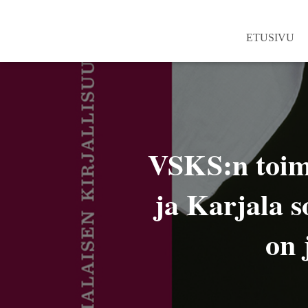
ETUSIVU
VSKS:n toimit
ja Karjala s
on 