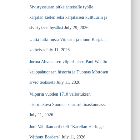
t
r
Sivistysseuran pitkäjänteiselle työlle
o
:
karjalan kielen sekä karjalaisen kulttuurin ja
sivistyksen hyväksi
July 29, 2026
Uutta tutkimusta Viipurin ja muun Karjalan
vaiheista
July 11, 2026
Jorma Ahvenaisen viipurilaisen Paul Wahlin
kauppahuoneen historia ja Tuomas Möttösen
arvio teoksesta
July 11, 2026
Viipurin vuoden 1710 valloituksen
historiakuva Suomen suuriruhtinaskunnassa
July 11, 2026
Joni Vainikan artikkeli ”Karelian Heritage
Without Borders”
July 11, 2026