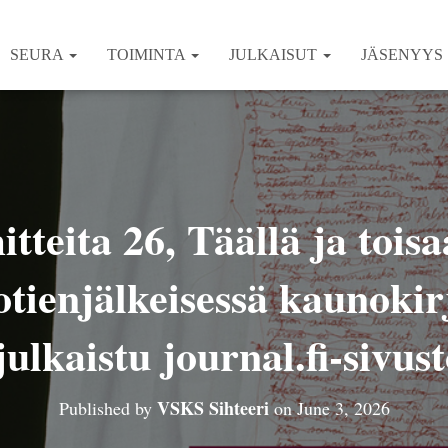
SEURA
TOIMINTA
JULKAISUT
JÄSENYYS
teita 26, Täällä ja toisa
otienjälkeisessä kaunokir
julkaistu journal.fi-sivust
VSKS Sihteeri
Published by
on
June 3, 2026