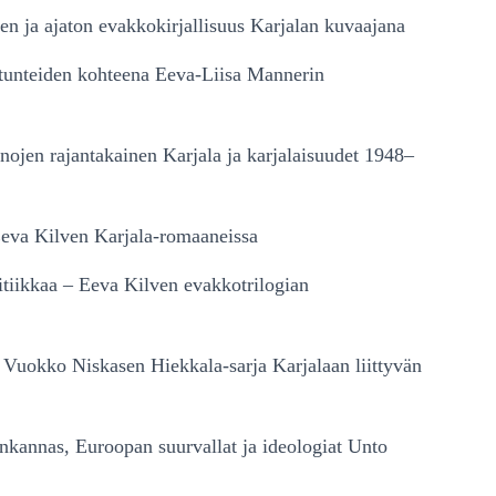
n ja ajaton evakkokirjallisuus Karjalan kuvaajana
i tunteiden kohteena Eeva-Liisa Mannerin
nojen rajantakainen Karjala ja karjalaisuudet 1948–
eva Kilven Karjala-romaaneissa
itiikkaa – Eeva Kilven evakkotrilogian
 Vuokko Niskasen Hiekkala-sarja Karjalaan liittyvän
kannas, Euroopan suurvallat ja ideologiat Unto