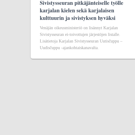
Sivistysseuran pitkäjänteiselle työlle
karjalan kielen sekä karjalaisen
kulttuurin ja sivistyksen hyväksi
Venäjän oikeusministeriö on lisännyt Karjalan
Sivistysseuran ei-toivottujen järjestöjen listalle.
Lisätietoja Karjalan Sivistysseuran Uutisčuppu –
Uudisčuppu -ajankohtaiskanavalta.