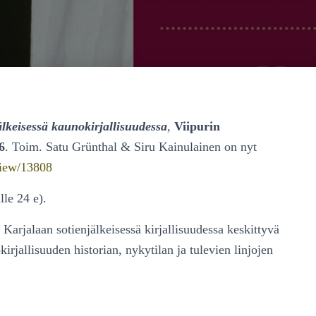
jälkeisessä kaunokirjallisuudessa
,
Viipurin
6
. Toim. Satu Grünthal & Siru Kainulainen on nyt
/view/13808
lle 24 e).
Karjalaan sotienjälkeisessä kirjallisuudessa keskittyvä
rjallisuuden historian, nykytilan ja tulevien linjojen