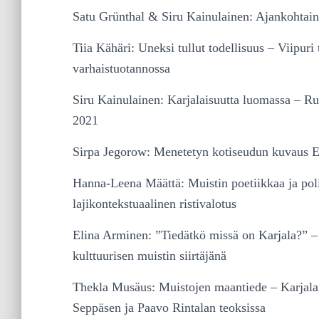
Satu Grünthal & Siru Kainulainen: Ajankohtaine
Tiia Kähäri: Uneksi tullut todellisuus – Viipur
varhaistuotannossa
Siru Kainulainen: Karjalaisuutta luomassa – Ru
2021
Sirpa Jegorow: Menetetyn kotiseudun kuvaus E
Hanna-Leena Määttä: Muistin poetiikkaa ja pol
lajikontekstuaalinen ristivalotus
Elina Arminen: ”Tiedätkö missä on Karjala?” –
kulttuurisen muistin siirtäjänä
Thekla Musäus: Muistojen maantiede – Karjalan
Seppäsen ja Paavo Rintalan teoksissa