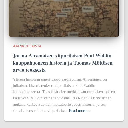
AJANKOHTAISTA
Jorma Ahvenaisen viipurilaisen Paul Wahlin
kauppahuoneen historia ja Tuomas Möttösen
arvio teoksesta
Yleisen historian emeritusprofessori Jorma Ahvenainen on
julkaissut historiateoksen viipurilaisen Paul Wahlin
kauppahuoneesta. Teos käsittelee merkittävän monialayrityksen
Paul Wahl & Co:n vaiheita vuosina 1830-1909. Yritystarinan
mukana kulkee Suomen metsäteollisuuden historia, ja sen
rinnalla teos valottaa viipurilaisen
Read more…