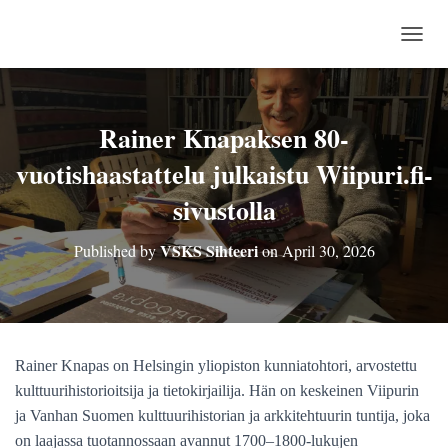
TOGG
Rainer Knapaksen 80-
vuotishaastattelu julkaistu Wiipuri.fi-
sivustolla
VSKS Sihteeri
Published by
on
April 30, 2026
Rainer Knapas on Helsingin yliopiston kunniatohtori, arvostettu
kulttuurihistorioitsija ja tietokirjailija. Hän on keskeinen Viipurin
ja Vanhan Suomen kulttuurihistorian ja arkkitehtuurin tuntija, joka
on laajassa tuotannossaan avannut 1700–1800-lukujen