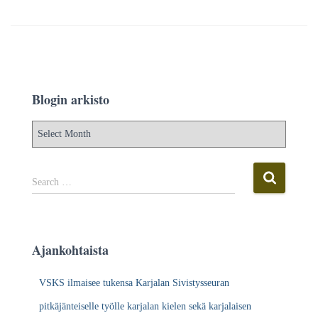
Blogin arkisto
B
l
o
g
S
Search …
i
e
n
a
a
r
r
c
Ajankohtaista
k
h
i
f
VSKS ilmaisee tukensa Karjalan Sivistysseuran
s
o
t
r
pitkäjänteiselle työlle karjalan kielen sekä karjalaisen
o
: