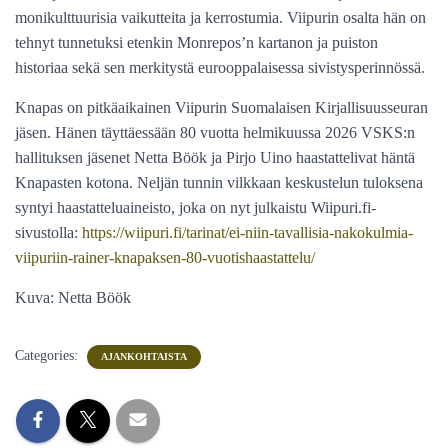
monikulttuurisia vaikutteita ja kerrostumia. Viipurin osalta hän on
tehnyt tunnetuksi etenkin Monrepos’n kartanon ja puiston
historiaa sekä sen merkitystä eurooppalaisessa sivistysperinnössä.
Knapas on pitkäaikainen Viipurin Suomalaisen Kirjallisuusseuran
jäsen. Hänen täyttäessään 80 vuotta helmikuussa 2026 VSKS:n
hallituksen jäsenet Netta Böök ja Pirjo Uino haastattelivat häntä
Knapasten kotona. Neljän tunnin vilkkaan keskustelun tuloksena
syntyi haastatteluaineisto, joka on nyt julkaistu Wiipuri.fi-
sivustolla:
https://wiipuri.fi/tarinat/ei-niin-tavallisia-nakokulmia-
viipuriin-rainer-knapaksen-80-vuotishaastattelu/
Kuva: Netta Böök
Categories:
AJANKOHTAISTA