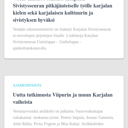
Sivistysseuran pitkäjänteiselle työlle karjalan
kielen sekä karjalaisen kulttuurin ja
sivistyksen hyväksi
Venäjän oikeusministeriö on lisännyt Karjalan Sivistysseuran
ei-toivottujen järjestöjen listalle. Lisätietoja Karjalan
Sivistysseuran Uutisčuppu – Uudisčuppu -
ajankohtaiskanavalta.
AJANKOHTAISTA
Uutta tutkimusta Viipurin ja muun Karjalan
vaiheista
Vertaisarvioidut artikkelit on julkaistu Vuorovaikuttajan
valtakunnat -teoksessa (toim. Petteri Impola, Joonas Tammela,
Antti Räihä, Pirita Frigren ja Miia Kuha). Artikkeleiden