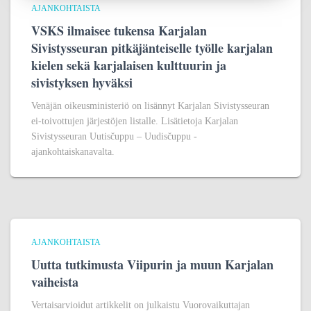
AJANKOHTAISTA
VSKS ilmaisee tukensa Karjalan
Sivistysseuran pitkäjänteiselle työlle karjalan
kielen sekä karjalaisen kulttuurin ja
sivistyksen hyväksi
Venäjän oikeusministeriö on lisännyt Karjalan Sivistysseuran
ei-toivottujen järjestöjen listalle. Lisätietoja Karjalan
Sivistysseuran Uutisčuppu – Uudisčuppu -
ajankohtaiskanavalta.
AJANKOHTAISTA
Uutta tutkimusta Viipurin ja muun Karjalan
vaiheista
Vertaisarvioidut artikkelit on julkaistu Vuorovaikuttajan