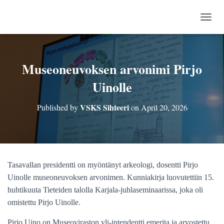
TOGG
Museoneuvoksen arvonimi Pirjo
Uinolle
VSKS Sihteeri
Published by
on
April 20, 2026
Tasavallan presidentti on myöntänyt arkeologi, dosentti Pirjo
Uinolle museoneuvoksen arvonimen. Kunniakirja luovutettiin 15.
huhtikuuta Tieteiden talolla Karjala-juhlaseminaarissa, joka oli
omistettu Pirjo Uinolle.
Pirjo Uino on Museoviraston yli-intendentti emerita ja arvostettu