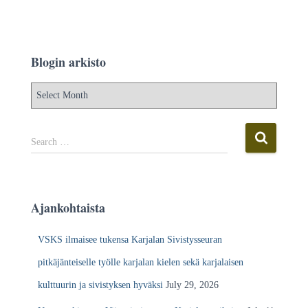
Blogin arkisto
B
l
o
g
S
Search …
i
e
n
a
a
r
r
c
Ajankohtaista
k
h
i
f
VSKS ilmaisee tukensa Karjalan Sivistysseuran
s
o
t
r
pitkäjänteiselle työlle karjalan kielen sekä karjalaisen
o
:
kulttuurin ja sivistyksen hyväksi
July 29, 2026