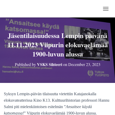
TOGG
Jäsentilaisuudessa Lempin päivänä
11.11.2023 Viipurin elokuvaelämää
1900-luvun alussa
VSKS Sihteeri
Published by
on
December 23, 2023
Syksyn Lempin-päivän tilaisuutta vietettiin Katajanokalla
elokuvateatterissa Kino K13. Kulttuurihistorian professori Hannu
Salmi piti mielenkiintoisen esitelmän ”
Ansaitsee käydä
katsomassa!
” Viipurin elokuvaelämää 1900-luvun alussa.