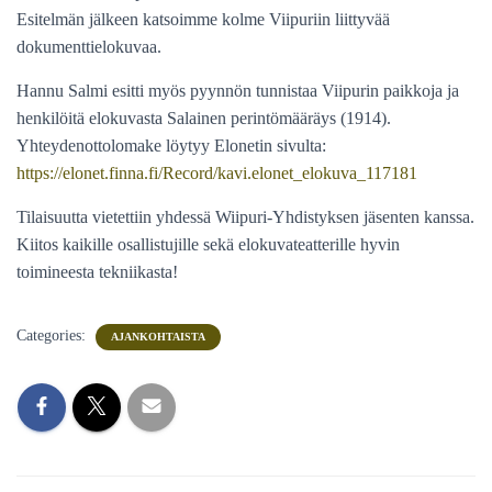
Esitelmän jälkeen katsoimme kolme Viipuriin liittyvää
dokumenttielokuvaa.
Hannu Salmi esitti myös pyynnön tunnistaa Viipurin paikkoja ja
henkilöitä elokuvasta Salainen perintömääräys (1914).
Yhteydenottolomake löytyy Elonetin sivulta:
https://elonet.finna.fi/Record/kavi.elonet_elokuva_117181
Tilaisuutta vietettiin yhdessä Wiipuri-Yhdistyksen jäsenten kanssa.
Kiitos kaikille osallistujille sekä elokuvateatterille hyvin
toimineesta tekniikasta!
Categories:
AJANKOHTAISTA