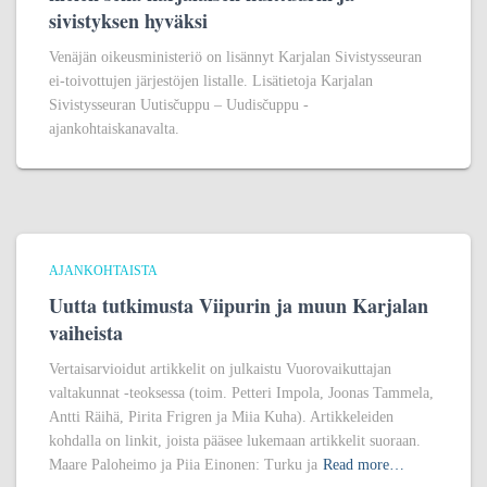
sivistyksen hyväksi
Venäjän oikeusministeriö on lisännyt Karjalan Sivistysseuran
ei-toivottujen järjestöjen listalle. Lisätietoja Karjalan
Sivistysseuran Uutisčuppu – Uudisčuppu -
ajankohtaiskanavalta.
AJANKOHTAISTA
Uutta tutkimusta Viipurin ja muun Karjalan
vaiheista
Vertaisarvioidut artikkelit on julkaistu Vuorovaikuttajan
valtakunnat -teoksessa (toim. Petteri Impola, Joonas Tammela,
Antti Räihä, Pirita Frigren ja Miia Kuha). Artikkeleiden
kohdalla on linkit, joista pääsee lukemaan artikkelit suoraan.
Maare Paloheimo ja Piia Einonen: Turku ja
Read more…