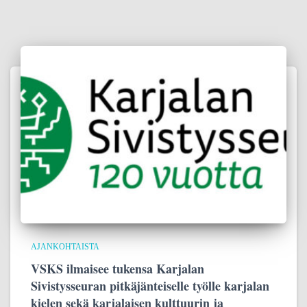
AJANKOHTAISTA
VSKS ilmaisee tukensa Karjalan
Sivistysseuran pitkäjänteiselle työlle karjalan
kielen sekä karjalaisen kulttuurin ja