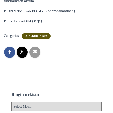
tutkimuksen aloilta.
ISBN 978-952-69831-6-5 (pehmeäkantinen)
ISSN 1236-4304 (sarja)
Categories:
AJANKOHTAISTA
Blogin arkisto
B
l