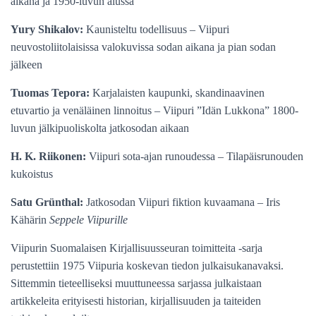
aikana ja 1950-luvun alussa
Yury
Shikalov
:
Kaunisteltu todellisuus – Viipuri
neuvostoliitolaisissa valokuvissa sodan aikana ja pian sodan
jälkeen
Tuomas
Tepora
:
Karjalaisten kaupunki, skandinaavinen
etuvartio ja venäläinen linnoitus – Viipuri ”Idän Lukkona” 1800-
luvun jälkipuoliskolta jatkosodan aikaan
H. K. Riikonen:
Viipuri sota-ajan runoudessa – Tilapäisrunouden
kukoistus
Satu
Grünthal
:
Jatkosodan Viipuri fiktion kuvaamana – Iris
Kähärin
Seppele Viipurille
Viipurin Suomalaisen Kirjallisuusseuran toimitteita -sarja
perustettiin 1975 Viipuria koskevan tiedon julkaisukanavaksi.
Sittemmin tieteelliseksi muuttuneessa sarjassa julkaistaan
artikkeleita erityisesti historian, kirjallisuuden ja taiteiden