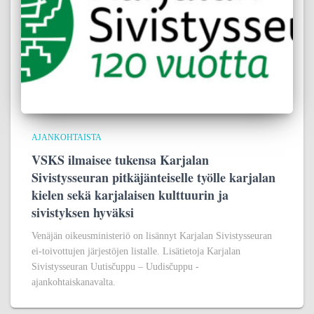
AJANKOHTAISTA
VSKS ilmaisee tukensa Karjalan
Sivistysseuran pitkäjänteiselle työlle karjalan
kielen sekä karjalaisen kulttuurin ja
sivistyksen hyväksi
Venäjän oikeusministeriö on lisännyt Karjalan Sivistysseuran
ei-toivottujen järjestöjen listalle. Lisätietoja Karjalan
Sivistysseuran Uutisčuppu – Uudisčuppu -
ajankohtaiskanavalta.