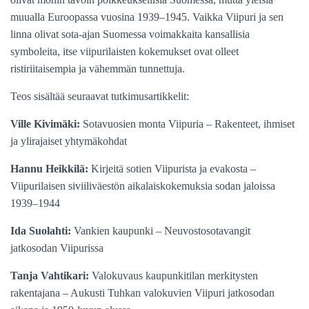
muualla Euroopassa vuosina 1939–1945. Vaikka Viipuri ja sen
linna olivat sota-ajan Suomessa voimakkaita kansallisia
symboleita, itse viipurilaisten kokemukset ovat olleet
ristiriitaisempia ja vähemmän tunnettuja.
Teos sisältää seuraavat tutkimusartikkelit:
Ville Kivimäki:
Sotavuosien monta Viipuria – Rakenteet, ihmiset
ja ylirajaiset yhtymäkohdat
Hannu Heikkilä:
Kirjeitä sotien Viipurista ja evakosta –
Viipurilaisen siviiliväestön aikalaiskokemuksia sodan jaloissa
1939–1944
Ida Suolahti:
Vankien kaupunki – Neuvostosotavangit
jatkosodan Viipurissa
Tanja Vahtikari:
Valokuvaus kaupunkitilan merkitysten
rakentajana – Aukusti Tuhkan valokuvien Viipuri jatkosodan