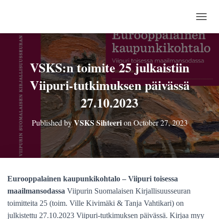
TOGG
VSKS:n toimite 25 julkaistiin
Viipuri-tutkimuksen päivässä
27.10.2023
VSKS Sihteeri
Published by
on
October 27, 2023
Eurooppalainen kaupunkikohtalo – Viipuri toisessa
maailmansodassa
Viipurin Suomalaisen Kirjallisuusseuran
toimitteita 25 (toim. Ville Kivimäki & Tanja Vahtikari) on
julkistettu 27.10.2023 Viipuri-tutkimuksen päivässä. Kirjaa myy