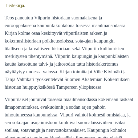
Tiedekirja
.
Teos paneutuu Viipurin historiaan suomalaisena ja
eurooppalaisena kaupunkikohtalona toisessa maailmansodassa.
Kirjan kolme osaa keskittyvät viipurilaisten arkeen ja
kokemushistoriaan poikkeusoloissa, sota-ajan kaupungin
tilalliseen ja kuvalliseen historiaan sekä Viipuriin kulttuuristen
merkitysten tihentymänä. Viipurin kaupungin ja kaupunkilaisten
kautta katsottuna talvi- ja jatkosodan tuttu historiakertomus
näyttäytyy uudessa valossa. Kirjan toimittajat Ville Kivimäki ja
Tanja Vahtikari työskentelevät Suomen Akatemian Kokemuksen
historian huippuyksikössä Tampereen yliopistossa.
Viipurilaiset joutuivat toisessa maailmansodassa kokemaan raskaat
ilmapommitukset, evakuoinnit ja sodan arjen pahoin
tuhoutuneessa kaupungissa. Viipuri vaihtoi kolmesti omistajaa, ja
sen sota-ajan asujaimistoon kuuluivat suomalaissiviilien lisäksi
sotilaat, sotavangit ja neuvostokansalaiset. Kaupungin kohtalot
olivat monin tavoin poikkeuksellisia Suomessa, mutta yleisiä