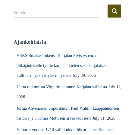
o
g
S
Search …
i
e
n
a
a
r
r
c
Ajankohtaista
k
h
i
f
VSKS ilmaisee tukensa Karjalan Sivistysseuran
s
o
t
r
pitkäjänteiselle työlle karjalan kielen sekä karjalaisen
o
:
kulttuurin ja sivistyksen hyväksi
July 29, 2026
Uutta tutkimusta Viipurin ja muun Karjalan vaiheista
July 11,
2026
Jorma Ahvenaisen viipurilaisen Paul Wahlin kauppahuoneen
historia ja Tuomas Möttösen arvio teoksesta
July 11, 2026
Viipurin vuoden 1710 valloituksen historiakuva Suomen