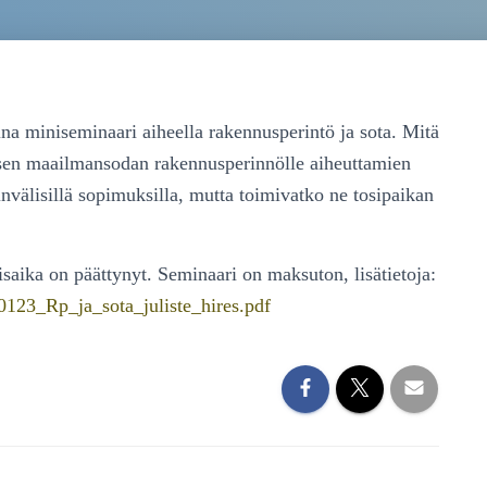
taina miniseminaari aiheella rakennusperintö ja sota. Mitä
isen maailmansodan rakennusperinnölle aiheuttamien
nvälisillä sopimuksilla, mutta toimivatko ne tosipaikan
isaika on päättynyt. Seminaari on maksuton, lisätietoja:
90123_Rp_ja_sota_juliste_hires.pdf