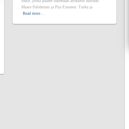
linkit, joista pääsee lukemaan artikkelit suoraan.
Maare Paloheimo ja Piia Einonen: Turku ja
Read more…