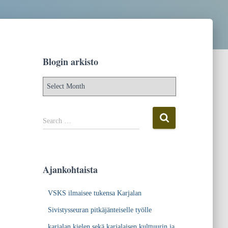
Blogin arkisto
B
l
o
g
S
Search …
i
e
n
a
a
r
r
c
Ajankohtaista
k
h
i
f
VSKS ilmaisee tukensa Karjalan
s
o
t
r
Sivistysseuran pitkäjänteiselle työlle
o
:
karjalan kielen sekä karjalaisen kulttuurin ja