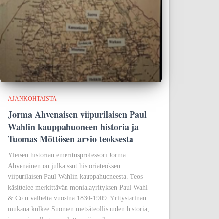
AJANKOHTAISTA
Jorma Ahvenaisen viipurilaisen Paul
Wahlin kauppahuoneen historia ja
Tuomas Möttösen arvio teoksesta
Yleisen historian emeritusprofessori Jorma
Ahvenainen on julkaissut historiateoksen
viipurilaisen Paul Wahlin kauppahuoneesta. Teos
käsittelee merkittävän monialayrityksen Paul Wahl
& Co:n vaiheita vuosina 1830-1909. Yritystarinan
mukana kulkee Suomen metsäteollisuuden historia,